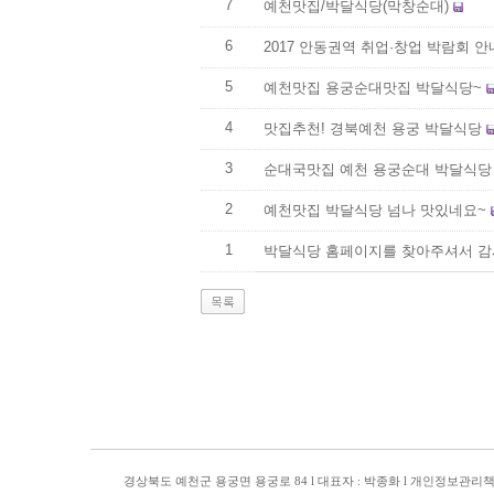
7
예천맛집/박달식당(막창순대)
6
2017 안동권역 취업·창업 박람회 안
5
예천맛집 용궁순대맛집 박달식당~
4
맛집추천! 경북예천 용궁 박달식당
3
순대국맛집 예천 용궁순대 박달식
2
예천맛집 박달식당 넘나 맛있네요~
1
박달식당 홈페이지를 찾아주셔서 감
경상북도 예천군 용궁면 용궁로 84 l 대표자 : 박종화 l 개인정보관리책임자 : 