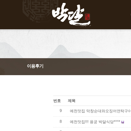
이용후기
번호
제목
9
예천맛집 막창순대와오징어연탁구이 
8
예천맛집!!! 용궁 박달식당*^^*