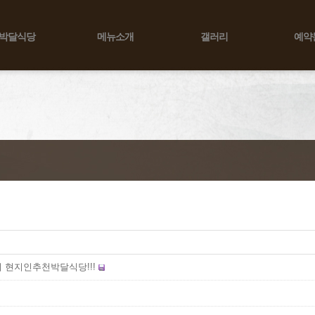
박달식당
메뉴소개
갤러리
예약
현지인추천박달식당!!!