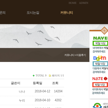
HOME
ADMIN
문의
오시는길
커뮤니티
커뮤니티 > 이용후기
TOTAL
9
페이지
1/1
글쓴이
등록일
조회
2018-04-12
14204
나나
2018-04-10
4202
누리