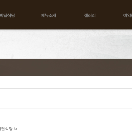
박달식당
메뉴소개
갤러리
예약
박달식당.kr