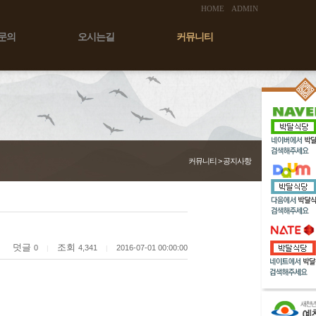
HOME
ADMIN
문의
오시는길
커뮤니티
커뮤니티 > 공지사항
덧글
조회
0
4,341
2016-07-01 00:00:00
|
|