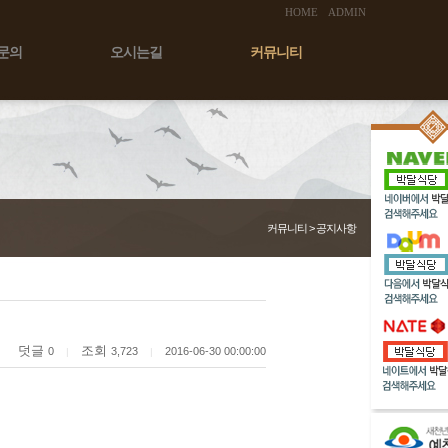
HOME
ADMIN
문의
오시는길
커뮤니티
커뮤니티 > 공지사항
덧글
조회
0
3,723
2016-06-30 00:00:00
|
|