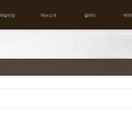
박달식당
메뉴소개
갤러리
예약